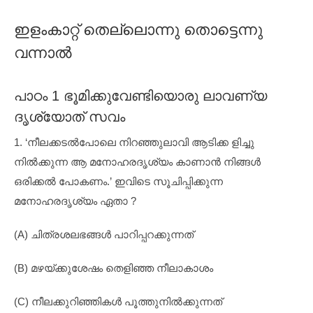
ഇളംകാറ്റ് തെല്ലൊന്നു തൊട്ടെന്നു
വന്നാൽ
പാഠം 1 ഭൂമിക്കുവേണ്ടിയൊരു ലാവണ്യ
ദൃശ്യോത് സവം
1. ‘നീലക്കടൽപോലെ നിറഞ്ഞുലാവി ആടിക്ക ളിച്ചു
നിൽക്കുന്ന ആ മനോഹരദൃശ്യം കാണാൻ നിങ്ങൾ
ഒരിക്കൽ പോകണം.’ ഇവിടെ സൂചിപ്പിക്കുന്ന
മനോഹരദൃശ്യം ഏതാ ?
(A) ചിത്രശലഭങ്ങൾ പാറിപ്പറക്കുന്നത്
(B) മഴയ്ക്കുശേഷം തെളിഞ്ഞ നീലാകാശം
(C) നീലക്കുറിഞ്ഞികൾ പൂത്തുനിൽക്കുന്നത്