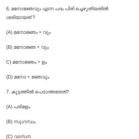
6. മനോജ്ഞവും എന്ന പദം പിരി ച്ചെഴുതിയതിൽ
ശരിയായത് ?
(A) മനോജ്ഞം + വും
(B) മനോജ്ഞ + വും
C) മനോജ്ഞം + ഉം
(D) മനോ + ജ്ഞവും
7. കൂട്ടത്തിൽ പെടാത്തതേത്?
(A) പരിമളം
(B) സുഗന്ധം
(C) വാസന