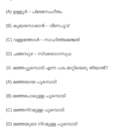
(A) ഉള്ളൂർ – പ്രേമസംഗീതം
(B) കുമാരനാശാൻ – വീണപൂവ്
(C) വള്ളത്തോൾ – സാഹിത്യമഞ്ജരി
(D) ചങ്ങമ്പുഴ – സ്വരരാഗസുധ
10. മഞ്ഞപ്പൂമ്പൊടി എന്ന പദം മാറ്റിയെഴു തിയാൽ?
(A) മഞ്ഞയായ പൂമ്പൊടി
(B) മഞ്ഞപോലുള്ള പൂമ്പൊടി
(C) മഞ്ഞനിറമുള്ള പൂമ്പൊടി
(D) മഞ്ഞയുടെ നിറമുള്ള പൂമ്പൊടി