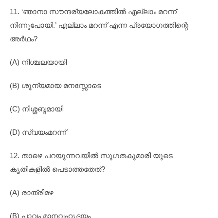
11. ‘ഞാനാ സൗന്ദര്യലോകത്തിൽ എല്ലാം മറന്ന്
നിന്നുപോയി.’ എല്ലാം മറന്ന് എന്ന പ്രയോഗത്തിന്റെ
അർഥം?
(A) നിശ്ചലയായി
(B) ശൂന്യമായ മനസ്സോടെ
(C) നിശ്ശബ്ദമായി
(D) സ്വയംമറന്ന്
12. താഴെ പറയുന്നവയിൽ സുഗതകുമാരി യുടെ
കൃതികളിൽ പെടാത്തതേത്?
(A) രാത്രിമഴ
(B) പാവം മാനവഹൃദയം