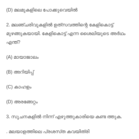
(D) മലമുകളിലെ പോക്കുവെയിൽ
2. മലഞ്ചരിവുകളിൽ ഉത്‌സവത്തിന്റെ കേളികൊട്ട്
മുഴങ്ങുകയായി. കേളികൊട്ട് എന്ന ശൈലിയുടെ അർഥം
എന്ത്?
(A) മായാജാലം
(B) അറിയിപ്പ്
(C) കാഹളം
(D) അരങ്ങേറ്റം
3. സൂചനകളിൽ നിന്ന് എഴുത്തുകാരിയെ കണ്ട ത്തുക.
. മലയാളത്തിലെ പ്രശസ്‌ത കവയിത്രി