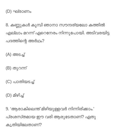
(D) ഘ്രാണം
8. കണ്ണുകൾ കൂമ്പി ഞാനാ സൗന്ദര്യലോ കത്തിൽ
എല്ലാം മറന്ന് ഏറെനേരം നിന്നുപോയി. അടിവരയിട്ട
പദത്തിന്റെ അർഥം?
(A) അടച്ച്
(B) തുറന്ന്
(C) പാതിയടച്ച്
(D) മിഴിച്ച്
9. ‘ആരാകിലെന്ത് മിഴിയുള്ളവർ നിന്നിരിക്കാം.’
പ്രശസ്‌തമായ ഈ വരി ആരുടേതാണ്? ഏതു
കൃതിയിലേതാണ്?