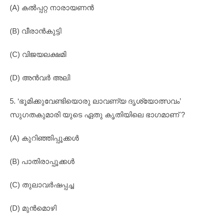
(A) കൽപ്പറ്റ നാരായണൻ
(B) വീരാൻകുട്ടി
(C) വിജയലക്ഷമി
(D) അൻവർ അലി
5. ‘ഭൂമിക്കുവേണ്ടിയൊരു ലാവണ്യ ദൃശ്യോത്സവം’
സുഗതകുമാരി യുടെ ഏതു കൃതിയിലെ ഭാഗമാണ് ?
(A) കുറിഞ്ഞിപ്പൂക്കൾ
(B) പാതിരാപ്പൂക്കൾ
(C) തുലാവർഷപ്പച്ച
(D) മുൻമൊഴി