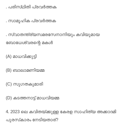
. പരിസ്‌ഥിതി പ്രവർത്തക
. സാമൂഹിക പ്രവർത്തക
. സ്വാതന്ത്ര്യസമരസേനാനിയും കവിയുമായ
ബോധേശ്വരന്റെ മകൾ
(A) മാധവിക്കുട്ടി
(B) ബാലാമണിയമ്മ
(C) സുഗതകുമാരി
(D) കടത്തനാട്ട് മാധവിയമ്മ
4. 2023 ലെ കവിതയ്ക്കുള്ള കേരള സാഹിത്യ അക്കാദമി
പുരസ്‌കാരം നേടിയതാര്?