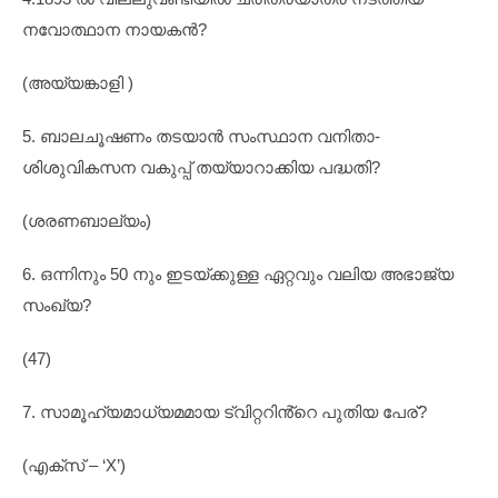
നവോത്ഥാന നായകൻ?
(അയ്യങ്കാളി )
5. ബാലചൂഷണം തടയാൻ സംസ്ഥാന വനിതാ-
ശിശുവികസന വകുപ്പ് തയ്യാറാക്കിയ പദ്ധതി?
(ശരണബാല്യം)
6. ഒന്നിനും 50 നും ഇടയ്ക്കുള്ള ഏറ്റവും വലിയ അഭാജ്യ
സംഖ്യ?
(47)
7. സാമൂഹ്യമാധ്യമമായ ട്വിറ്ററിൻ്റെ പുതിയ പേര്?
(എക്സ‌് – ‘X’)