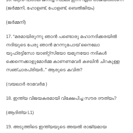
(ജർമ്മനി, ഹോളണ്ട്, പോളണ്ട്, ബെൽജിയം)
(ജർമ്മനി)
17. “മരമായിരുന്നു ഞാൻ പണ്ടൊരു മഹാനദിക്കരയിൽ
നദിയുടെ പേരു ഞാൻ മറന്നുപോയ് നൈലോ
യുഫ്രട്ടിസോ യാങ്റ്റ്സിയോ യമുനയോ നദികൾ
ക്കെന്നെക്കാളുമോർമ്മ കാണണമവർ കഴലിൻ ചിറകുള്ള
സഞ്ചാരപ്രിയർ..” ആരുടെ കവിത?
(വയലാർ രാമവർമ )
18. ഇന്ത്യ വിജയകരമായി വിക്ഷേപിച്ച സൗര ദൗത്യം?
(ആദിത്യ L1)
19. അടുത്തിടെ ഇന്ത്യയുടെ അയൽ രാജ്യമായ