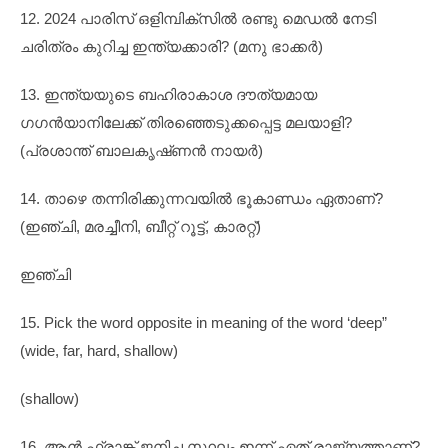
12. 2024 പാരിസ് ഒളിമ്പിക്സിൽ രണ്ടു മെഡൽ നേടി
ചരിത്രം കുറിച്ച ഇന്ത്യക്കാരി? (മനു ഭാക്കർ)
13. ഇന്ത്യയുടെ ബഹിരാകാശ ദൗത്യമായ
ഗഗൻയാനിലേക്ക് തിരഞ്ഞെടുക്കപ്പെട്ട മലയാളി?
(പ്രശാന്ത് ബാലകൃഷ്‌ണൻ നായർ)
14. താഴെ തന്നിരിക്കുന്നവയിൽ ഭൂകാണ്ഡം ഏതാണ്?
(ഇഞ്ചി, മരച്ചീനി, ബീറ്റ് റൂട്ട്, കാരറ്റ്)
ഇഞ്ചി
15. Pick the word opposite in meaning of the word ‘deep”
(wide, far, hard, shallow)
(shallow)
16. ആൻ ഫ്രാങ്ക് ജനിച്ച സ്ഥലം ഇന്ന് ഏത് രാജ്യത്താണ്?