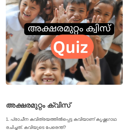
അക്ഷരമുറ്റം ക്വിസ്
1. പ്രാചീന കവിത്രയത്തിൽപ്പെട്ട കവിയാണ് കൃഷ്ണഗാഥ
രചിച്ചത്. കവിയുടെ പേരെന്ത്?