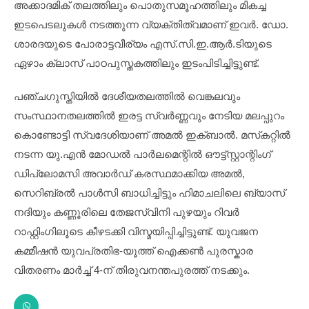
അക്കാദമിക് തലത്തിലും പൊതുസമൂഹത്തിലും മികച്ച
ഇടപെടലുകൾ നടത്തുന്ന വ്യക്തിത്വമാണ് ഇവർ. ഡോ.
ശാരദയുടെ പോരാട്ടവീര്യം എസ്.സി.ഇ.ആർ.ടിയുടെ
ഏഴാം ക്ലാസ് പാഠപുസ്തകത്തിലും ഇടംപിടിച്ചിട്ടുണ്ട്.
പഞ്ചഗുസ്തിയിൽ ദേശീയതലത്തിൽ വെങ്കലവും
സംസ്ഥാനതലത്തിൽ ഇരട്ട സ്വർണ്ണവും നേടിയ മലപ്പുറം
കൊണ്ടോട്ടി സ്വദേശിയാണ് അമൽ ഇക്ബാൽ. മസ്‌കറ്റിൽ
നടന്ന യു.എൻ മോഡൽ പാർലമെന്റിൽ ഔട്ട്‌സ്റ്റാന്റിംഗ്
ഡിപ്ലോമസി അവാർഡ് കരസ്ഥമാക്കിയ അമൽ,
സെറിബ്രൽ പാൾസി ബാധിച്ചിട്ടും ഹിമാചലിലെ ബ്യാസ്
നദിയും കണ്ണൂരിലെ തേജസ്വിനി പുഴയും റിവർ
റാഫ്റ്റിംഗിലൂടെ കീഴടക്കി വിസ്മയിപ്പിച്ചിട്ടുണ്ട്. യുവജന
കമ്മീഷൻ യുവപ്രതിഭ-യൂത്ത് ഐക്കൺ പുരസ്കാര
വിതരണം മാർച്ച് 4-ന് തിരുവനന്തപുരത്ത് നടക്കും.