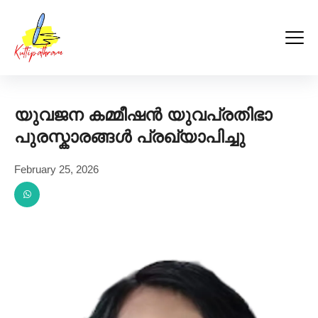
Kuttipathram
Skip
to
content
യുവജന കമ്മീഷൻ യുവപ്രതിഭാ
പുരസ്കാരങ്ങൾ പ്രഖ്യാപിച്ചു
February 25, 2026