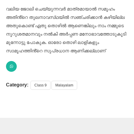
വലിയ ജോലി ചെയ്യുന്നവർ മാത്രമായാൽ സമൂഹം
അതിൻ്റെ തുലനാവസ്‌ഥയിൽ സഞ്ചരിക്കാൻ കഴിയില്ല
അതുകൊണ്ട് ഏതു തൊഴിൽ ആണെങ്കിലും നാം നമ്മുടെ
നൂറുശതമാനവും നൽകി അർപ്പണ മനോഭാവത്തോടുകൂടി
മുന്നോട്ടു പോകുക. ഓരോ തൊഴി ലാളികളും
സാമൂഹത്തിൻ്റെ സുപ്രധാന ആണിക്കല്ലാണ്
Category:
Class 9
Malayalam