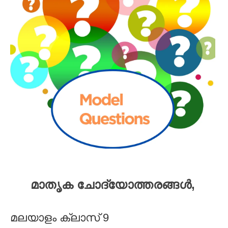
മാതൃക ചോദ്യോത്തരങ്ങൾ,
മലയാളം ക്ലാസ് 9